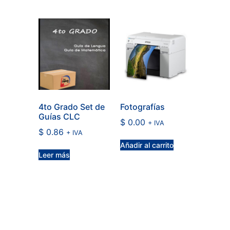
4to Grado Set de
Fotografías
Guías CLC
$
0.00
+ IVA
$
0.86
+ IVA
Añadir al carrito
Leer más